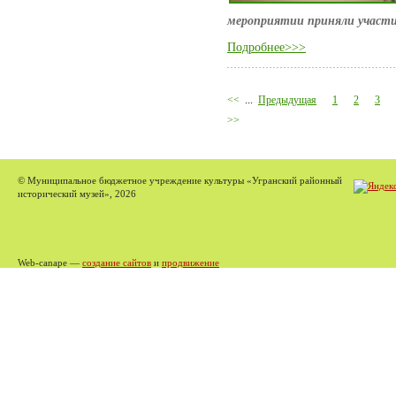
мероприятии приняли участи
Подробнее>>>
<<
...
Предыдущая
1
2
3
>>
© Муниципальное бюджетное учреждение культуры «Угранский районный
исторический музей», 2026
Web-canape —
создание сайтов
и
продвижение