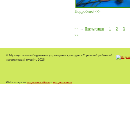
Подробнее>>>
<<
...
Предыдущая
1
2
3
>>
© Муниципальное бюджетное учреждение культуры «Угранский районный
исторический музей», 2026
Web-canape —
создание сайтов
и
продвижение