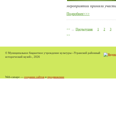
мероприятии приняли участи
Подробнее>>>
<<
...
Предыдущая
1
2
3
>>
© Муниципальное бюджетное учреждение культуры «Угранский районный
исторический музей», 2026
Web-canape —
создание сайтов
и
продвижение