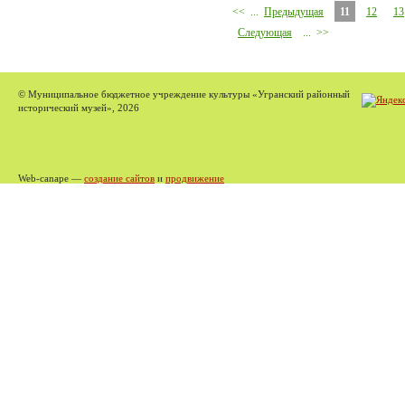
<<
...
Предыдущая
11
12
13
Следующая
...
>>
© Муниципальное бюджетное учреждение культуры «Угранский районный
исторический музей», 2026
Web-canape —
создание сайтов
и
продвижение