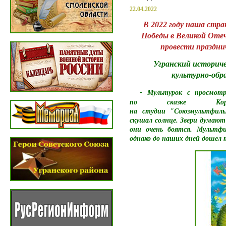
22.04.2022
В 2022 году наша стра
Победы в Великой Отеч
провести праздни
Угранский историчес
культурно-обр
- Мультурок с просмот
по сказке Корн
на студии "Союзмультфил
скушал солнце. Звери думают 
они очень боятся. Мультфи
однако до наших дней дошел 