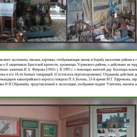
авляют экспонаты, письма, картины, отображающие жизнь и борьбу населения района в 
 о 8 защитниках Брестской крепости, уроженцах Угранского района; о действиях на тер
тюш» капитана И.А. Флёрова (1941г.). В 1995 г. с помощью жителей дер. Богатырь пои
ова и его 16-ти боевых товарищей. (Состоялось перезахоронение). Отражены действия 
командиров кавалерийского корпуса генерала П.А.Белова, 33-й армии М.Г. Ефремова, па
ка Н.И.Обрыньбы, представленной в экспозиции, изображён подвиг Улитчева, именем ко