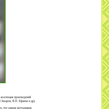
 коллекция произведений
.Захаров, В.П. Ефанов и др).
ть, что самым актуальным