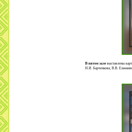
В пятом зале
выставлены карт
Н.И. Барченкова, В.В. Ельчани