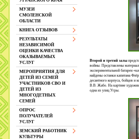
УГРАНСКОГО КРАЯ
МУЗЕИ
СМОЛЕНСКОЙ
ОБЛАСТИ
КНИГА ОТЗЫВОВ
РЕЗУЛЬТАТЫ
НЕЗАВИСИМОЙ
ОЦЕНКИ КАЧЕСТВА
ОКАЗЫВАЕМЫХ
Второй и третий залы
предст
УСЛУГ
войны. Представлены материалы
экспериментальной батареи «ка
МЕРОПРИЯТИЯ ДЛЯ
найдены останки капитана Флёр
ДЕТЕЙ ИЗ СЕМЕЙ
десантного корпуса, бойцов и 
УЧАСТНИКОВ СВО И
В.В. Жабо. На картине художни
ДЕТЕЙ ИЗ
одна из улиц Угры.
МНОГОДЕТНЫХ
СЕМЕЙ
ОПРОС
ПОЛУЧАТЕЛЕЙ
УСЛУГ
ЗЕМСКИЙ РАБОТНИК
КУЛЬТУРЫ