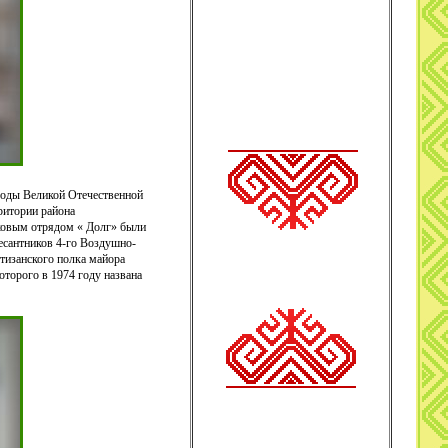
годы Великой Отечественной
ритории района
сковым отрядом « Долг» были
десантников 4-го Воздушно-
ртизанского полка майора
торого в 1974 году названа