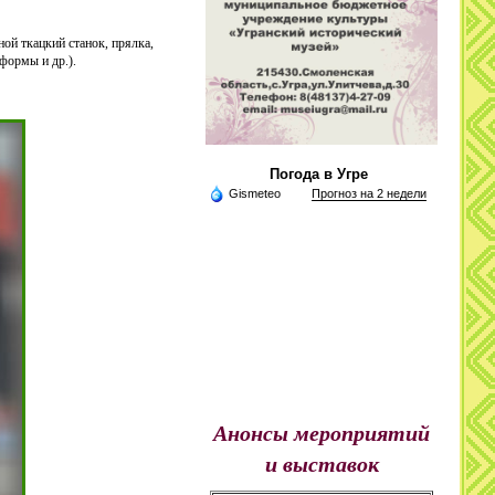
ой ткацкий станок, прялка,
формы и др.).
Погода в Угре
Gismeteo
Прогноз на 2 недели
Анонсы мероприятий
и выставок