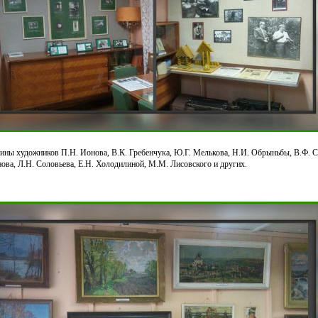
ины художников П.Н. Ионова, В.К. Гребенчука, Ю.Г. Мелькова, Н.И. Обрыньбы, В.Ф. С
нова, Л.Н. Соловьева, Е.Н. Холодилиной, М.М. Лисовского и других.