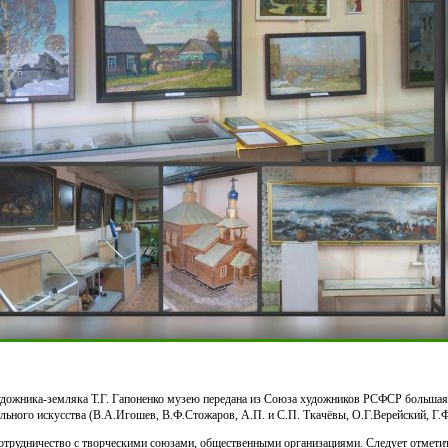
дожника-земляка Т.Г. Гапоненко музею передана из Союза художников РСФСР большая
льного искусства (В.А.Игошев, В.Ф.Стожаров, А.П. и С.П. Ткачёвы, О.Г.Верейский, Г.Ф
трудничество с творческими союзами, общественными организациями. Следует отмети