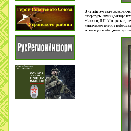
В четвёртом зале
сосредоточе
литературы, науки (доктора на
Микитов, Я.И. Макаренков; ску
критическом анализе информаци
экспозиции необходимо руково