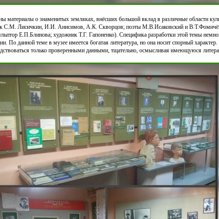
ны материалы о знаменитых земляках, внёсших большой вклад в различные области куль
ук С.М. Лисичкин, И.И. Анисимов, А.К. Скворцов; поэты М.В.Исаковский и В.Т.Фомичёв
льптор Е.П.Блинова; художник Т.Г. Гапоненко). Специфика разработки этой темы немног
и. По данной теме в музее имеется богатая литература, но она носит спорный характер
дствоваться только проверенными данными, тщательно, осмысливая имеющуюся литера