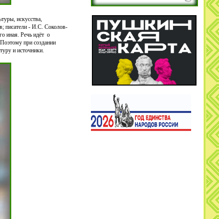
туры, искусства,
; писатели - И.С. Соколов-
о иная. Речь идёт о
. Поэтому при создании
туру и источники.