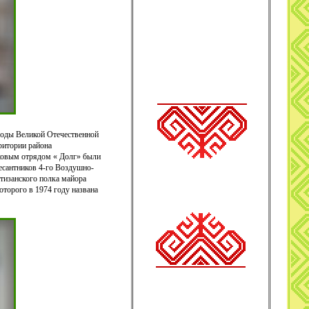
годы Великой Отечественной
ритории района
сковым отрядом « Долг» были
десантников 4-го Воздушно-
ртизанского полка майора
торого в 1974 году названа