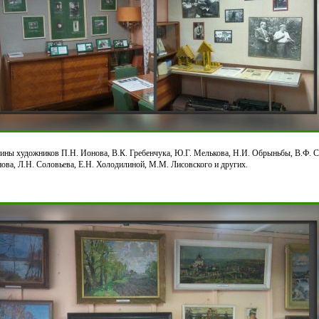
ины художников П.Н. Ионова, В.К. Гребенчука, Ю.Г. Мелькова, Н.И. Обрыньбы, В.Ф. С
нова, Л.Н. Соловьева, Е.Н. Холодилиной, М.М. Лисовского и других.