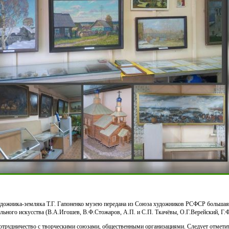
дожника-земляка Т.Г. Гапоненко музею передана из Союза художников РСФСР большая
льного искусства (В.А.Игошев, В.Ф.Стожаров, А.П. и С.П. Ткачёвы, О.Г.Верейский, Г.Ф
трудничество с творческими союзами, общественными организациями. Следует отмети