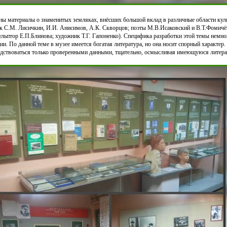
ны материалы о знаменитых земляках, внёсших большой вклад в различные области куль
ук С.М. Лисичкин, И.И. Анисимов, А.К. Скворцов; поэты М.В.Исаковский и В.Т.Фомичёв
льптор Е.П.Блинова; художник Т.Г. Гапоненко). Специфика разработки этой темы немног
и. По данной теме в музее имеется богатая литература, но она носит спорный характер
дствоваться только проверенными данными, тщательно, осмысливая имеющуюся литера