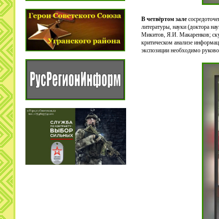
В четвёртом зале
сосредоточе
литературы, науки (доктора на
Микитов, Я.И. Макаренков; ску
критическом анализе информаци
экспозиции необходимо руково