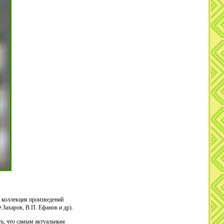
 коллекция произведений
.Захаров, В.П. Ефанов и др).
ть, что самым актуальным