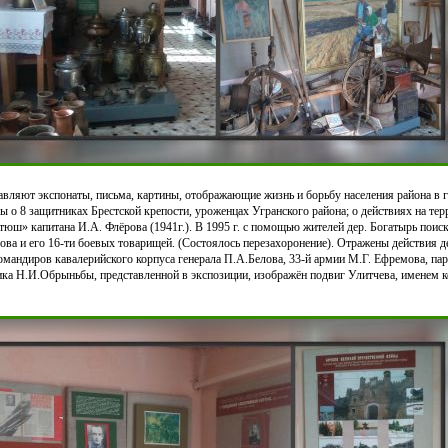
авляют экспонаты, письма, картины, отображающие жизнь и борьбу населения района в 
 о 8 защитниках Брестской крепости, уроженцах Угранского района; о действиях на тер
тюш» капитана И.А. Флёрова (1941г.). В 1995 г. с помощью жителей дер. Богатырь пои
ова и его 16-ти боевых товарищей. (Состоялось перезахоронение). Отражены действия 
командиров кавалерийского корпуса генерала П.А.Белова, 33-й армии М.Г. Ефремова, па
ка Н.И.Обрыньбы, представленной в экспозиции, изображён подвиг Улитчева, именем ко