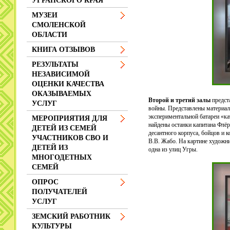
УГРАНСКОГО КРАЯ
МУЗЕИ
СМОЛЕНСКОЙ
ОБЛАСТИ
КНИГА ОТЗЫВОВ
РЕЗУЛЬТАТЫ
НЕЗАВИСИМОЙ
ОЦЕНКИ КАЧЕСТВА
ОКАЗЫВАЕМЫХ
Второй и третий залы
предст
УСЛУГ
войны. Представлены материалы
экспериментальной батареи «ка
МЕРОПРИЯТИЯ ДЛЯ
найдены останки капитана Флёр
ДЕТЕЙ ИЗ СЕМЕЙ
десантного корпуса, бойцов и 
УЧАСТНИКОВ СВО И
В.В. Жабо. На картине художни
ДЕТЕЙ ИЗ
одна из улиц Угры.
МНОГОДЕТНЫХ
СЕМЕЙ
ОПРОС
ПОЛУЧАТЕЛЕЙ
УСЛУГ
ЗЕМСКИЙ РАБОТНИК
КУЛЬТУРЫ