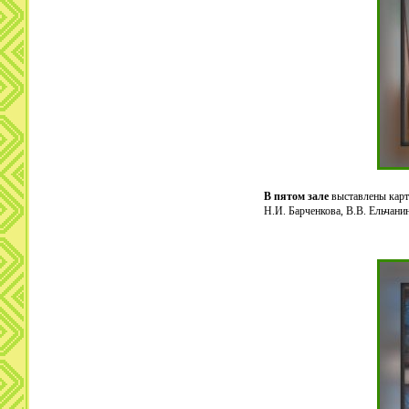
В пятом зале
выставлены карт
Н.И. Барченкова, В.В. Ельчани