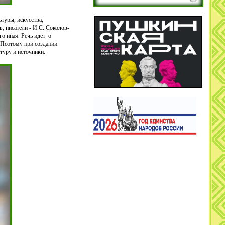
туры, искусства,
; писатели - И.С. Соколов-
о иная. Речь идёт о
. Поэтому при создании
туру и источники.