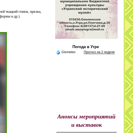
ой ткацкий станок, прялка,
формы и др.).
Погода в Угре
Gismeteo
Прогноз на 2 недели
Анонсы мероприятий
и выставок