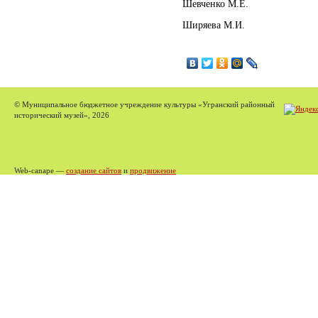
Шевченко М.Е.
Ширяева М.И.
© Муниципальное бюджетное учреждение культуры «Угранский районный
исторический музей», 2026
Web-canape —
создание сайтов
и
продвижение