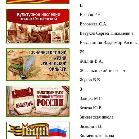
Е
Егоров Р.Н.
Егорычев С.А.
Евтухов Сергей Николаевич
Ельчанинов Владимир Василье
Ж
Жилин В.А.
Желаньинский поссовет
Жуков В.В.
З
Зайцев М.Г.
Зелева Ю.В.
Зинеевская школа
Зимонин В.
Знаменская школа