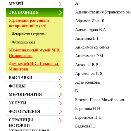
А
МУЗЕЙ
Администрация Угранского ра
ЭКСПОЗИЦИЯ
Угранский районный
Абрамов Иван Я.
исторический музей
Александров В.А.
Историческая справка
Ананьева Е.Г.
Дарители музея
Анисимовых семья
Мемориальный музей М.В.
Исаковского
Анисимова Р.М.
Дом-музей И.С. Соколова-
Антонов В.Р.
Микитова
Артамонов С.Я.
ВЫСТАВКИ
Афанасенкова
ФОНДЫ
Б
МЕРОПРИЯТИЯ
Базелев Павел Михайлович
УСЛУГИ
Баринова И.Н.
ФОТОГАЛЕРЕЯ
Барченков Н.П.
СТРАНИЦЫ
ИСТОРИИ
Беджова Ю.