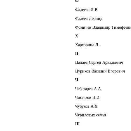
Ф
Фадеева Л.В.
Фадеев Леонид
Фомичев Владимир Тимофеев
Х
Хархорина Л.
Ц
Цапаев Сергей Аркадьевич
Цуриков Василий Егорович
Ч
Чебатарев А.А.
Чистяков Н.И.
Чубуков А.Я.
Чуриловых семья
Ш