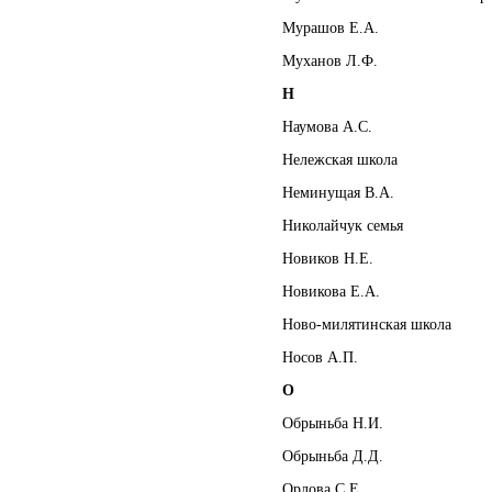
Мурашов Е.А.
Муханов Л.Ф.
Н
Наумова А.С.
Нележская школа
Неминущая В.А.
Николайчук семья
Новиков Н.Е.
Новикова Е.А.
Ново-милятинская школа
Носов А.П.
О
Обрыньба Н.И.
Обрыньба Д.Д.
Орлова С.Е.