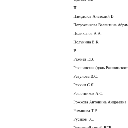
П
Памфилов Анатолий В.
Петроченкова Валентина Абра
Поликанов А.А.
Полунина Е.К.
Р
Ражнев Г.В.
Ракшинская (дочь Ракшинског
Ревунова В.С.
Речкин С.Я.
Решетников А.С.
Рожкова Антонина Андреевна
Романова Т.Р.
Русаков .С.
Рязанский музей ВДВ