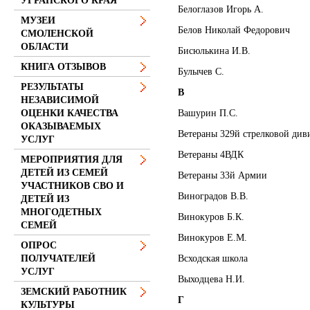
УГРАНСКОГО КРАЯ
Белоглазов Игорь А.
МУЗЕИ
Белов Николай Федорович
СМОЛЕНСКОЙ
ОБЛАСТИ
Бисюлькина И.В.
КНИГА ОТЗЫВОВ
Булычев С.
РЕЗУЛЬТАТЫ
В
НЕЗАВИСИМОЙ
Вашурин П.С.
ОЦЕНКИ КАЧЕСТВА
ОКАЗЫВАЕМЫХ
Ветераны 329й стрелковой див
УСЛУГ
Ветераны 4ВДК
МЕРОПРИЯТИЯ ДЛЯ
ДЕТЕЙ ИЗ СЕМЕЙ
Ветераны 33й Армии
УЧАСТНИКОВ СВО И
Виноградов В.В.
ДЕТЕЙ ИЗ
МНОГОДЕТНЫХ
Винокуров Б.К.
СЕМЕЙ
Винокуров Е.М.
ОПРОС
Всходская школа
ПОЛУЧАТЕЛЕЙ
УСЛУГ
Выходцева Н.И.
ЗЕМСКИЙ РАБОТНИК
Г
КУЛЬТУРЫ