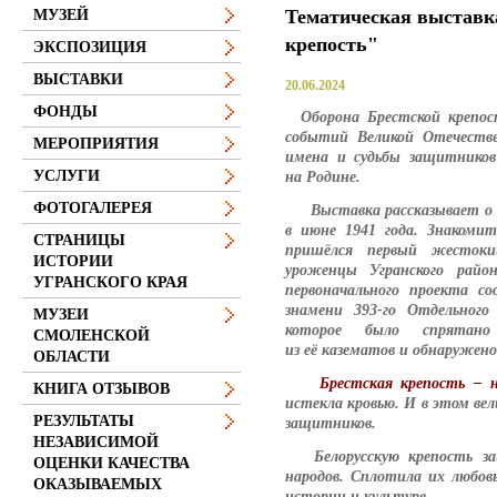
Тематическая выставк
МУЗЕЙ
крепость"
ЭКСПОЗИЦИЯ
ВЫСТАВКИ
20.06.2024
ФОНДЫ
Оборона Брестской крепос
событий Великой Отечестве
МЕРОПРИЯТИЯ
имена и судьбы защитников
УСЛУГИ
на Родине.
ФОТОГАЛЕРЕЯ
Выставка рассказывает о ге
в июне 1941 года. Знакоми
СТРАНИЦЫ
пришёлся первый жестоки
ИСТОРИИ
уроженцы Угранского райо
УГРАНСКОГО КРАЯ
первоначального проекта с
знамени 393-го Отдельного 
МУЗЕИ
которое было спрятан
СМОЛЕНСКОЙ
из её казематов и обнаружено
ОБЛАСТИ
Брестская крепость – н
КНИГА ОТЗЫВОВ
истекла кровью. И в этом вел
РЕЗУЛЬТАТЫ
защитников.
НЕЗАВИСИМОЙ
Белорусскую крепость за
ОЦЕНКИ КАЧЕСТВА
народов. Сплотила их любовь 
ОКАЗЫВАЕМЫХ
истории и культуре.