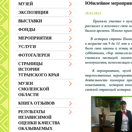
Юбилейное меропр
МУЗЕЙ
ЭКСПОЗИЦИЯ
20.05.2022
ВЫСТАВКИ
Приняли участие в музейн
рассказал и вспомнил свою 
ФОНДЫ
былого времени. Многие прин
МЕРОПРИЯТИЯ
В истории страны Пионерс
в возрасте от 9 до 14 лет и
УСЛУГИ
были свои законы и устав, 
субботники, сбор металлол
ФОТОГАЛЕРЕЯ
считался частицей знамен
коммунистов, комсомольцев и
СТРАНИЦЫ
ИСТОРИИ
К мероприятию, музей по
УГРАНСКОГО КРАЯ
торжественных мероприяти
деятельности пионеров п
МУЗЕИ
показывают, историю пионе
СМОЛЕНСКОЙ
светлой страницей истории
ОБЛАСТИ
КНИГА ОТЗЫВОВ
РЕЗУЛЬТАТЫ
НЕЗАВИСИМОЙ
ОЦЕНКИ КАЧЕСТВА
ОКАЗЫВАЕМЫХ