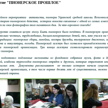
иятие "ПИОНЕРСКОЕ ПРОШЛОЕ"
ом мероприятии активисты, пионеры Угранской средней школы. Вспомнил
историю пионерского детства, истории юности связанные с одной из самых изве
если свои фотографии того памятного дня. За что огромное спасибо!
тво охватило целую эпоху. Быть пионером было почётно. В пионерскую орга
 только честных, трудолюбивых, дисциплинированных детей, тех, кто учился на 
традиции: пионерские сборы, линейки, костры дружбы, тимуровское движение, и
ома и макулатуры, походы. Пионерский галстук был символом принадлежности к
и пионерской организации. Три конца галстука символизировали нерушиму
 пионеров.
дготовил подлинные экспонаты из фондового собрания музея, фото и док
й, альбомы турпоходов пионерских отрядов и дружин, которые отражают и
рошлых лет. Документы рассказывают не только историю начала сущест
рской организации, в том числе первые десять лет её существования, можно
 нашей страны.