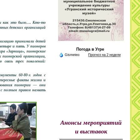
и как это было…. Кто-то
стных детских организаций
низацию принимали детей
четыре и пять. У пионеров
Погода в Угре
гра «Зарница», пионерские
Gismeteo
Прогноз на 2 недели
 пионерской организации,
ю связь трех поколений:
ументы 60-80-х годов с
нтересные факты жизни и
вования пионерии — они
 с полным правом назвать
Анонсы мероприятий
и выставок