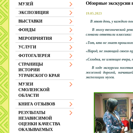
Обзорные экскурсии 
МУЗЕЙ
ЭКСПОЗИЦИЯ
19.05.2023
ВЫСТАВКИ
В этот день, у каждого пос
В эпоху технической револ
ФОНДЫ
словами ответили классики:
МЕРОПРИЯТИЯ
«Тот, кто не знает прошлого
УСЛУГИ
«Народ, не знающий своего п
ФОТОГАЛЕРЕЯ
«Сегодня, не имеющее вчера,
СТРАНИЦЫ
В ходе экскурсии посетите
ИСТОРИИ
железной дорогой, начавшей
УГРАНСКОГО КРАЯ
экспозиции музея.
МУЗЕИ
СМОЛЕНСКОЙ
ОБЛАСТИ
КНИГА ОТЗЫВОВ
РЕЗУЛЬТАТЫ
НЕЗАВИСИМОЙ
ОЦЕНКИ КАЧЕСТВА
ОКАЗЫВАЕМЫХ