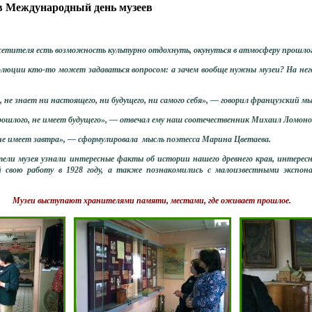
в Международный день музеев
етителя есть возможность культурно отдохнуть, окунуться в атмосферу прошлог
юции кто-то может задаваться вопросом: а зачем вообще нужны музеи? На него
, не знает ни настоящего, ни будущего, ни самого себя», — говорил французский м
рошлого, не имеет будущего», — отвечал ему наш соотечественник Михаил Ломоно
 не имеет завтра», — сформулировала мысль поэтесса Марина Цветаева.
ли музея узнали интересные факты об истории нашего древнего края,
интересн
 свою работу в 1928 году,
а также познакомились с малоизвестными экспон
Музеи выступают хранителями памяти, местами, где оживает прошлое.